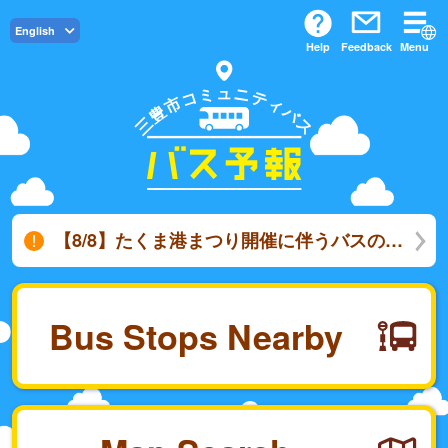
English
Help
Feedback
Menu
ュ
ミ
ニ
コ
テ
市
ィ
豊
バ
三
ス
【8/8】たくま港まつり開催に伴うバスの運行について
Bus Stops Nearby