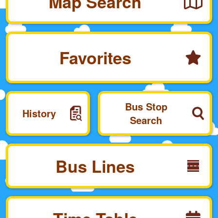
Map Search
Favorites
Bus Stop
History
Search
Bus Lines